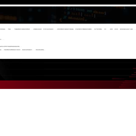
持续、、、、可信赖的网络安全与隐私保护保障体系，，，，并积极地与有关政府、、客户及行业伙伴加强合作，，，，共同应对网络安全与隐私保护方面的挑战。。非凡娱乐数码充分理解隐私保护的重要性，，，致力于保护消费者、、、客户、、、、供应商、、合作伙伴、、雇员及其他相关实体的个人数据，，
。。。
独立机构的安全认证和审计等来监督和改进各项业务流程。。。
，，对违反网络安全保障政策的员工进行处罚，，违反相关法律法规的员工，，，，将依法承担法律责任。。